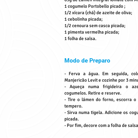
1 cogumelo Portobello picado ;
1/2 xícara (chá) de azeite de oliva;
1 cebolinha picada;
1/2 cenoura sem casca picada;
1 pimenta vermelha picada;
1 folha de salsa.
Modo de Preparo
- Ferva a água. Em seguida, co
Manjericão Levit e cozinhe por 3 min
- Aqueça numa frigideira o aze
cogumelos. Retire e reserve.
- Tire o lámen do forno, escorra o
tempero.
- Sirva numa tigela. Adicione os co
picada.
- Por fim, decore com a folha de salsa