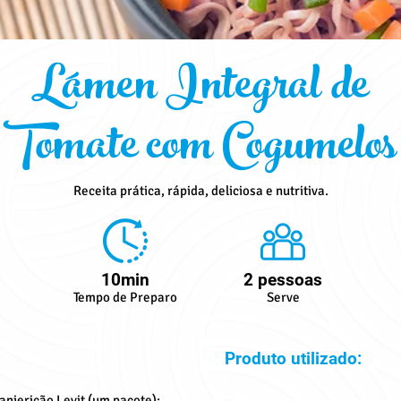
Lámen Integral de
Tomate com Cogumelos
Receita prática, rápida, deliciosa e nutritiva.
10min
2 pessoas
Tempo de Preparo
Serve
Produto utilizado:
njericão Levit (um pacote);