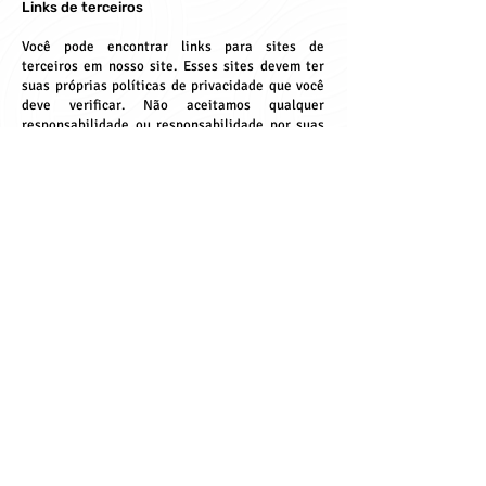
Links de terceiros
Você pode encontrar links para sites de
terceiros em nosso site. Esses sites devem ter
suas próprias políticas de privacidade que você
deve verificar. Não aceitamos qualquer
responsabilidade ou responsabilidade por suas
políticas, pois não temos controle sobre elas.
Acesso à informação
A Lei Geral de Proteção de Dados Pessoais –
LGPD (Lei nº 13.709/2018) dá-lhe o direito de
acessar a informação que temos sobre você.
Observe que qualquer demanda de acesso pode
estar sujeita ao pagamento de uma taxa a
combinar para cobertura de nossos custos e
fornecimento das informações solicitadas. Caso
deseje receber os detalhes que temos sobre
você, entre em contato conosco utilizando os
veículos de comunicação abaixo.
Contatando-nos
Agradecemos o contato e quaisquer dúvidas,