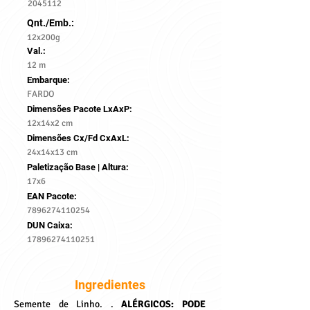
2045112
Qnt./Emb.:
12x200g
Val.:
12 m
Embarque:
FARDO
Dimensões Pacote LxAxP:
12x14x2 cm
Dimensões Cx/Fd CxAxL:
24x14x13 cm
Paletização Base | Altura:
17x6
EAN Pacote:
7896274110254
DUN Caixa:
17896274110251
Ingredientes
Semente de Linho. . 
ALÉRGICOS: PODE 