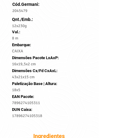
Cód.Germani:
2045479
Qnt./Emb.:
12x230g
Val.:
8 m
Embarque:
CAIXA
Dimensões Pacote LxAxP:
16x19,5x2 cm
Dimensões Cx/Fd CxAxL:
43x21x15 cm
Paletização Base | Altura:
18x5
EAN Pacote:
7896274105311
DUN Caixa:
17896274105318
Ingredientes